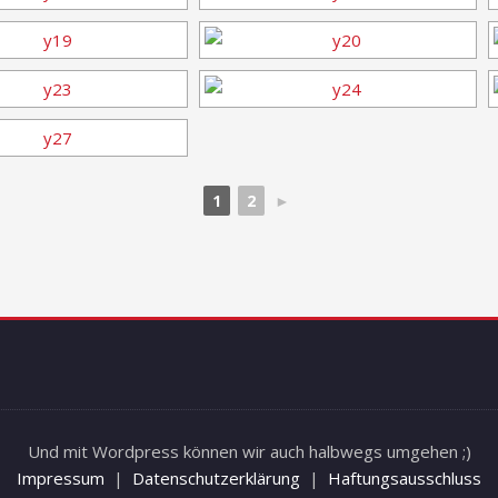
1
2
►
Und mit Wordpress können wir auch halbwegs umgehen ;)
Impressum
|
Datenschutzerklärung
|
Haftungsausschluss