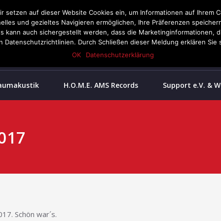
Wir setzen auf dieser Website Cookies ein, um Informationen auf Ihrem C
nelles und gezieltes Navigieren ermöglichen, Ihre Präferenzen speiche
Kienberg, Gauing 2
ann auch sichergestellt werden, dass die Marketinginformationen, die 
08628 987 99 51
 Datenschutzrichtlinien. Durch Schließen dieser Meldung erklären Sie s
OK
Datenschutzerklärung
aumakustik
H.O.M.E. AMS Records
Support e.V. & 
2017
017. Schön war´s.